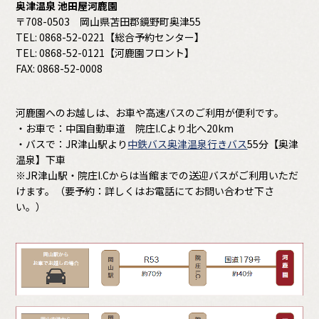
奥津温泉 池田屋河鹿園
〒708-0503 岡山県苫田郡鏡野町奥津55
TEL: 0868-52-0221【総合予約センター】
TEL: 0868-52-0121【河鹿園フロント】
FAX: 0868-52-0008
河鹿園へのお越しは、お車や高速バスのご利用が便利です。
・お車で：中国自動車道 院庄I.Cより北へ20km
・バスで：JR津山駅より
中鉄バス奥津温泉行きバス
55分【奥津
温泉】下車
※JR津山駅・院庄I.Cからは当館までの送迎バスがご利用いただ
けます。（要予約：詳しくはお電話にてお問い合わせ下さ
い。）